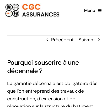
Passer
Menu
au
contenu
Accueil
A propos
Précédent
Suivant
Particuliers
Pourquoi souscrire à une
Professionnels
décennale ?
Contact
La garantie décennale est obligatoire dès
que l’on entreprend des travaux de
construction, d’extension et de
rénovation sur la structure du bâtiment.