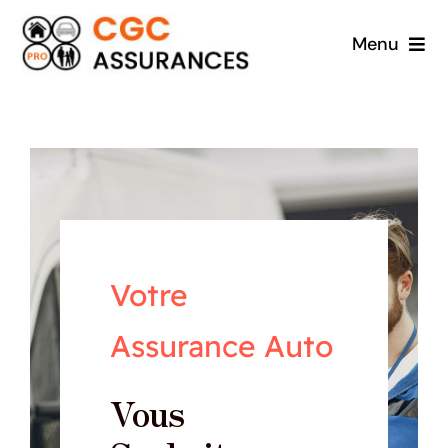
Passer
Menu
au
contenu
Accueil
A propos
Particuliers
Professionnels
Votre
Assurance Auto
Contact
Vous