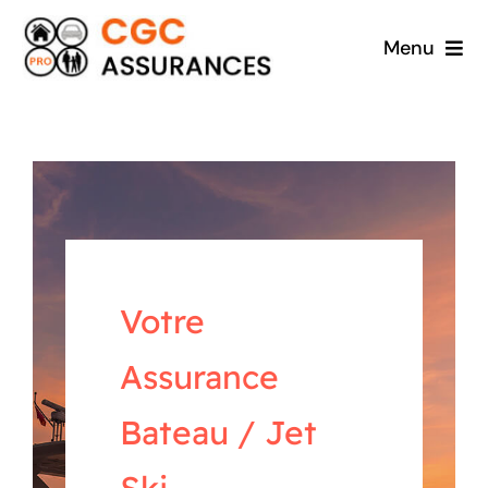
Passer
Menu
au
contenu
Accueil
A propos
Particuliers
Professionnels
Votre
Assurance
Contact
Bateau / Jet