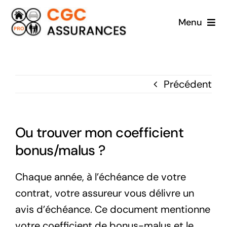
Passer
Menu
au
contenu
Accueil
A propos
Précédent
Particuliers
Ou trouver mon coefficient
Professionnels
bonus/malus ?
Contact
Chaque année, à l’échéance de votre
contrat, votre assureur vous délivre un
avis d’échéance. Ce document mentionne
votre coefficient de bonus-malus et le