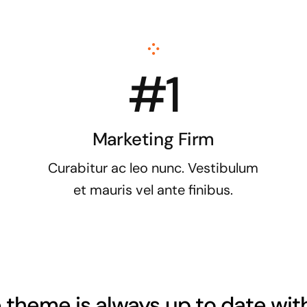
#1
Marketing Firm
Curabitur ac leo nunc. Vestibulum
et mauris vel ante finibus.
 theme is always up to date wit