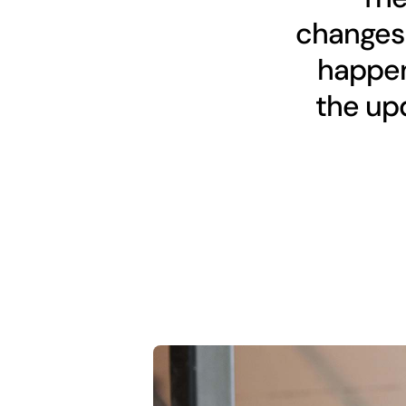
changes 
happen
the upd