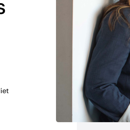
s
iet