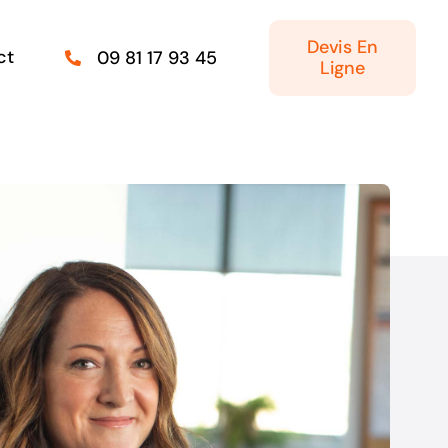
Devis En
ct
09 81 17 93 45
Ligne