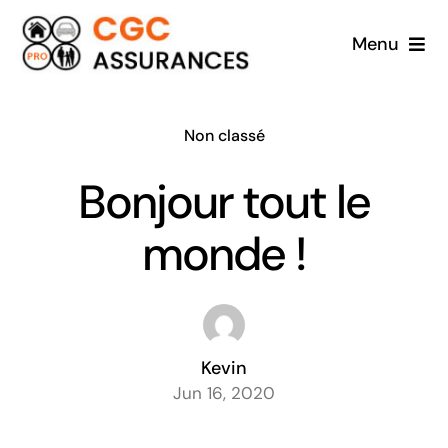
Passer
Menu
au
contenu
Accueil
Non classé
A propos
Bonjour tout le
Particuliers
monde !
Professionnels
Contact
Kevin
Jun 16, 2020